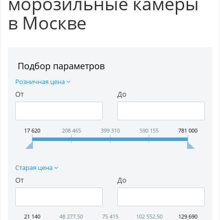
морозильные камеры
в Москве
Подбор параметров
Розничная цена
От
До
17 620
208 465
399 310
590 155
781 000
Старая цена
От
До
21 140
48 277.50
75 415
102 552.50
129 690