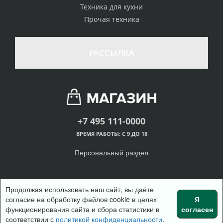
Техника для кухни
Прочая техника
РАССЫЛКА
+7 495 111-0000
ВРЕМЯ РАБОТЫ: С 9 ДО 18
Персональный раздел
Продолжая использовать наш сайт, вы даёте
согласие на обработку файлов cookie в целях
Я
© Интернет-магазин одежды, 2018
функционирования сайта и сбора статистики в
согласен
Войти
Регистрация
Наверх
соответствии с
политикой конфиденциальности
.
Корзина
0 позиций
на сумму
0 руб.