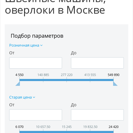
оверлоки в Москве
Подбор параметров
Розничная цена
От
До
4 550
140 885
277 220
413 555
549 890
Старая цена
От
До
6 070
10 657.50
15 245
19 832.50
24 420