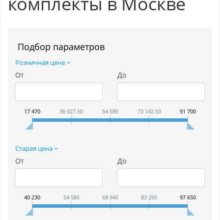
комплекты в Москве
Подбор параметров
Розничная цена
От
До
17 470
36 027.50
54 585
73 142.50
91 700
Старая цена
От
До
40 230
54 585
68 940
83 295
97 650