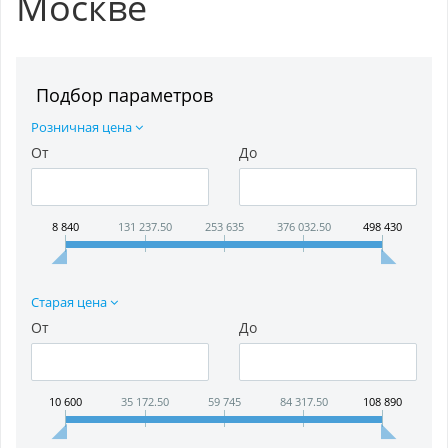
Москве
Подбор параметров
Розничная цена
От
До
8 840
131 237.50
253 635
376 032.50
498 430
Старая цена
От
До
10 600
35 172.50
59 745
84 317.50
108 890